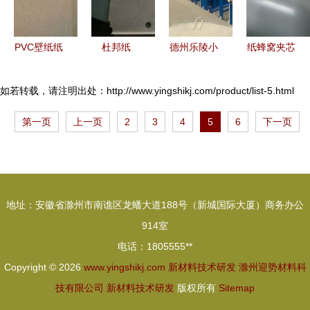
PVC壁纸纸
杜邦纸
德州乐陵小
纸蜂窝夹芯
张加工技术
Nomex
型带锯切割
板与彩钢夹
及其应用
T410与
机在纸类加
心板 性能
如若转载，请注明出处：http://www.yingshikj.com/product/list-5.html
T411绝缘
工中的靠谱
优势与市场
第一页
上一页
2
3
4
5
6
下一页
片模切加工
性分析
前景分析
技术、生产
厂家与价格
解析
地址：安徽省滁州市南谯区龙蟠大道188号（新城国际大厦）商务办公
914室
电话：1805555**
Copyright © 2026
www.yingshikj.com
新材料技术研发
滁州迎势材料科
技有限公司
新材料技术研发
版权所有
Sitemap