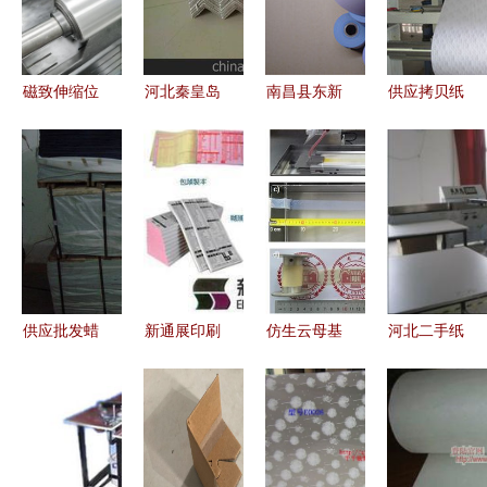
磁致伸缩位
河北秦皇岛
南昌县东新
供应拷贝纸
移传感器在
专业纸滑板
辉达纸品加
印刷加工与
印刷机储料
与纸托盘定
工厂 专业
相似款产品
控制中的应
制加工，青
批发与供应
解析
用——以卷
岛荣丽包装
服务
筒纸加工为
提供优质服
例
务
供应批发蜡
新通展印刷
仿生云母基
河北二手纸
光纸、油光
专业印刷与
纳米纸材料
品包装设备
纸、半透明
纸张加工解
超韧与高压
供求信息与
纸及拷贝纸
决方案
绝缘的突破
图片栏目
东莞市凤岗