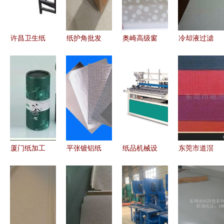
宏志纸品经
销店纸张加
工服务
许昌卫生纸
纸护角批发
奥崎高级窗
冷却液过滤
加工机器与
供应 湛江
花纸e0003
纸 纸张加
海雷纸品机
伟岳纸品助
系列 厂家
工的工艺与
械高清图片
力物流包装
直销优质磨
应用
赏析
优化
砂玻璃纸批
发与加工解
决方案
厦门纸加工
平张镀铝纸
纸品机械设
东莞市道滘
生产厂家、
的应用与报
备 泓基机
安顺纸品加
价格与纸张
价分析——
械在纸张加
工厂 专业
加工的全面
以华福包装
工中的应用
纸张加工服
指南
镀铝纸为例
务商